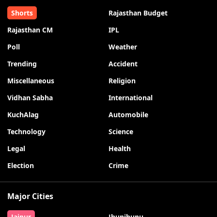
Shorts
Rajasthan Budget
Rajasthan CM
IPL
Poll
Weather
Trending
Accident
Miscellaneous
Religion
Vidhan Sabha
International
KuchAlag
Automobile
Technology
Science
Legal
Health
Election
Crime
Major Cities
Jaipur
Jhunjhunu