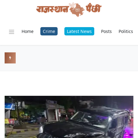
Home
Crime
Latest News
Posts
Politics