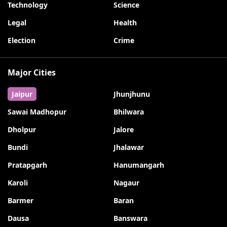
Technology
Science
Legal
Health
Election
Crime
Major Cities
Jaipur
Jhunjhunu
Sawai Madhopur
Bhilwara
Dholpur
Jalore
Bundi
Jhalawar
Pratapgarh
Hanumangarh
Karoli
Nagaur
Barmer
Baran
Dausa
Banswara