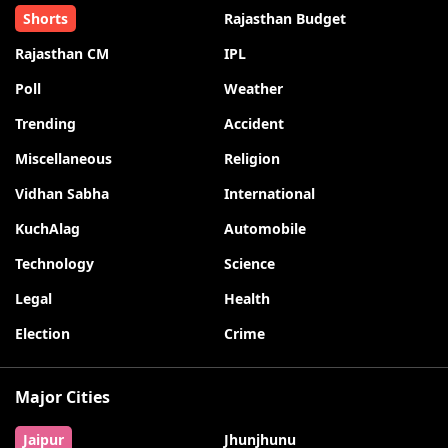
Shorts
Rajasthan Budget
Rajasthan CM
IPL
Poll
Weather
Trending
Accident
Miscellaneous
Religion
Vidhan Sabha
International
KuchAlag
Automobile
Technology
Science
Legal
Health
Election
Crime
Major Cities
Jaipur
Jhunjhunu