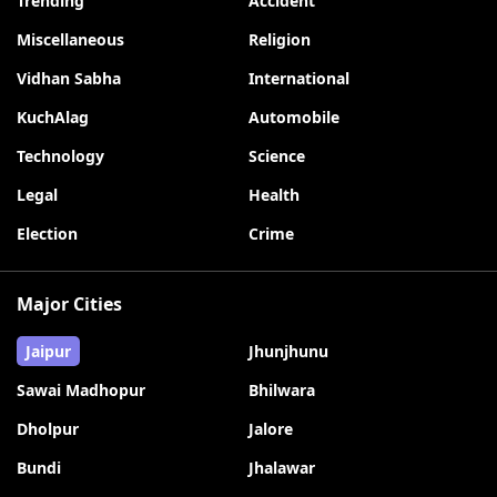
Trending
Accident
Miscellaneous
Religion
Vidhan Sabha
International
KuchAlag
Automobile
Technology
Science
Legal
Health
Election
Crime
Major Cities
Jaipur
Jhunjhunu
Sawai Madhopur
Bhilwara
Dholpur
Jalore
Bundi
Jhalawar