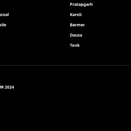
Pratapgarh
ional
Karoli
ile
Barmer
Dausa
Tonk
नाव 2024