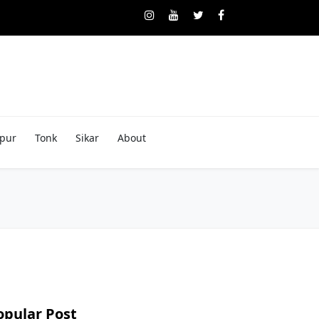
pur
Tonk
Sikar
About
opular Post