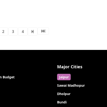
2
3
4
Major Cities
n Budget
Jaipur
Sawai Madhopur
Dholpur
Bundi