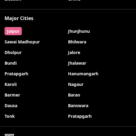
Major Cities
Jaipur
Jhunjhunu
Sawai Madhopur
Bhilwara
Dholpur
Jalore
Bundi
Jhalawar
Pratapgarh
Hanumangarh
Karoli
Nagaur
Barmer
Baran
Dausa
Banswara
Tonk
Pratapgarh
चुनाव