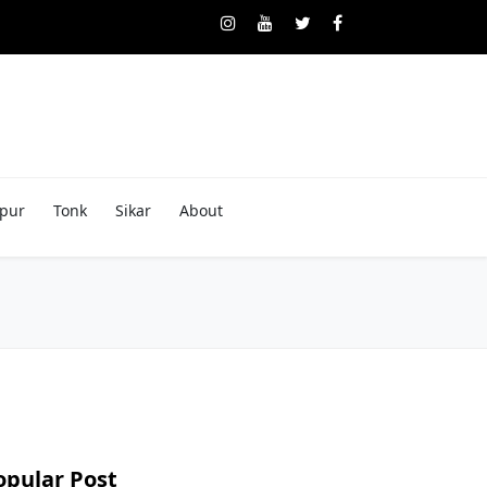
pur
Tonk
Sikar
About
opular Post