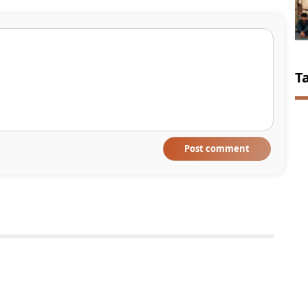
T
Post comment