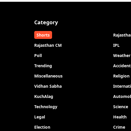
Category
Shorts
Rajastha
Rajasthan CM
IPL
Poll
Weather
Trending
Accident
Miscellaneous
Religion
Vidhan Sabha
Internat
KuchAlag
Automob
Technology
Science
Legal
Health
Election
Crime