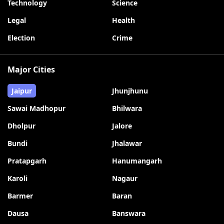
Technology
Science
Legal
Health
Election
Crime
Major Cities
Jaipur
Jhunjhunu
Sawai Madhopur
Bhilwara
Dholpur
Jalore
Bundi
Jhalawar
Pratapgarh
Hanumangarh
Karoli
Nagaur
Barmer
Baran
Dausa
Banswara