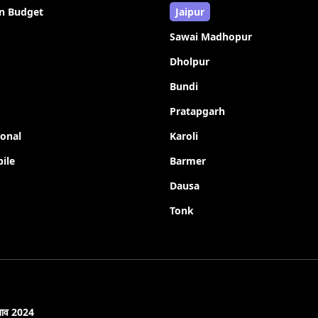
n Budget
Jaipur
Sawai Madhopur
Dholpur
Bundi
Pratapgarh
ional
Karoli
ile
Barmer
Dausa
Tonk
नाव 2024