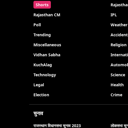
Shorts
Rajastha
Rajasthan CM
IPL
Poll
Weather
Trending
Accident
Miscellaneous
Religion
Vidhan Sabha
Internat
KuchAlag
Automob
Technology
Science
Legal
Health
Election
Crime
चुनाव
राजस्थान विधानसभा चुनाव 2023
लोकसभा चु