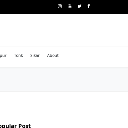
pur
Tonk
Sikar
About
opular Post