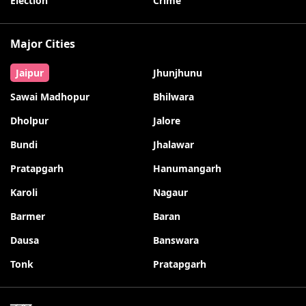
Election
Crime
Major Cities
Jaipur
Jhunjhunu
Sawai Madhopur
Bhilwara
Dholpur
Jalore
Bundi
Jhalawar
Pratapgarh
Hanumangarh
Karoli
Nagaur
Barmer
Baran
Dausa
Banswara
Tonk
Pratapgarh