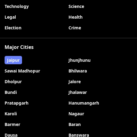
Technology
Science
Legal
Health
Election
Crime
Major Cities
Jaipur
Jhunjhunu
Sawai Madhopur
Bhilwara
Dholpur
Jalore
Bundi
Jhalawar
Pratapgarh
Hanumangarh
Karoli
Nagaur
Barmer
Baran
Dausa
Banswara