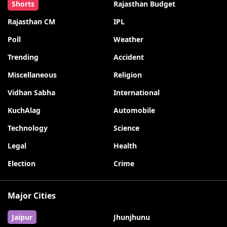
Shorts
Rajasthan Budget
Rajasthan CM
IPL
Poll
Weather
Trending
Accident
Miscellaneous
Religion
Vidhan Sabha
International
KuchAlag
Automobile
Technology
Science
Legal
Health
Election
Crime
Major Cities
Jaipur
Jhunjhunu