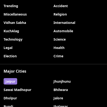
Trending
Accident
Miscellaneous
Religion
Vidhan Sabha
International
KuchAlag
Automobile
Technology
Science
Legal
Health
Election
Crime
Major Cities
Jaipur
Jhunjhunu
Sawai Madhopur
Bhilwara
Dholpur
Jalore
Bundi
Jhalawar