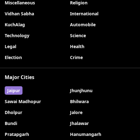
Miscellaneous
Religion
Vidhan Sabha
International
KuchAlag
Automobile
Technology
Science
Legal
Health
Election
Crime
Major Cities
Jaipur
Jhunjhunu
Sawai Madhopur
Bhilwara
Dholpur
Jalore
Bundi
Jhalawar
Pratapgarh
Hanumangarh