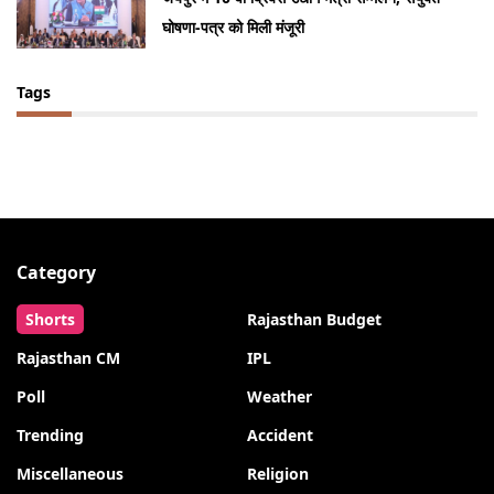
घोषणा-पत्र को मिली मंजूरी
Tags
Category
Shorts
Rajasthan Budget
Rajasthan CM
IPL
Poll
Weather
Trending
Accident
Miscellaneous
Religion