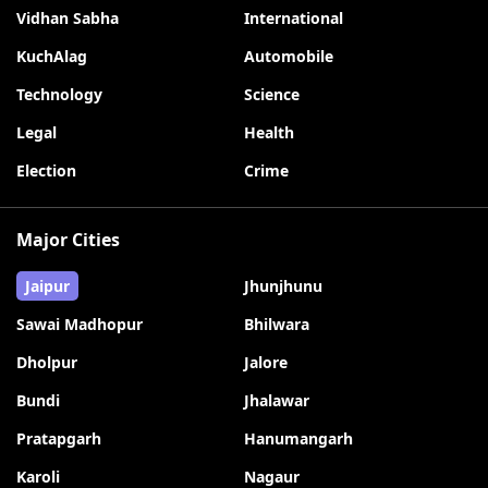
Vidhan Sabha
International
KuchAlag
Automobile
Technology
Science
Legal
Health
Election
Crime
Major Cities
Jaipur
Jhunjhunu
Sawai Madhopur
Bhilwara
Dholpur
Jalore
Bundi
Jhalawar
Pratapgarh
Hanumangarh
Karoli
Nagaur