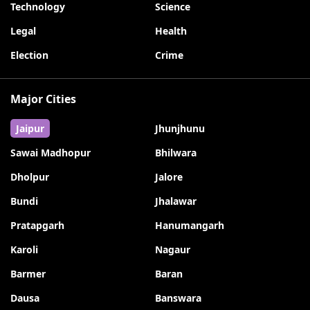
Technology
Science
Legal
Health
Election
Crime
Major Cities
Jaipur
Jhunjhunu
Sawai Madhopur
Bhilwara
Dholpur
Jalore
Bundi
Jhalawar
Pratapgarh
Hanumangarh
Karoli
Nagaur
Barmer
Baran
Dausa
Banswara