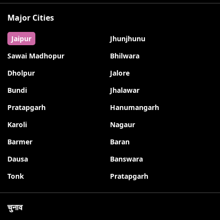
Major Cities
Jaipur
Jhunjhunu
Sawai Madhopur
Bhilwara
Dholpur
Jalore
Bundi
Jhalawar
Pratapgarh
Hanumangarh
Karoli
Nagaur
Barmer
Baran
Dausa
Banswara
Tonk
Pratapgarh
चुनाव