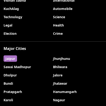
Vidhan Sabha
International
KuchAlag
Automobile
Technology
Science
Legal
Health
Election
Crime
Major Cities
Jaipur
Jhunjhunu
Sawai Madhopur
Bhilwara
Dholpur
Jalore
Bundi
Jhalawar
Pratapgarh
Hanumangarh
Karoli
Nagaur