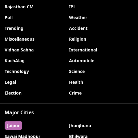
Rajasthan CM
IPL
Poll
Weather
Trending
Accident
Miscellaneous
Religion
Vidhan Sabha
International
KuchAlag
Automobile
Technology
Science
Legal
Health
Election
Crime
Major Cities
Jaipur
Jhunjhunu
Sawai Madhopur
Bhilwara