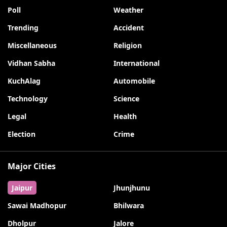
Poll
Weather
Trending
Accident
Miscellaneous
Religion
Vidhan Sabha
International
KuchAlag
Automobile
Technology
Science
Legal
Health
Election
Crime
Major Cities
Jaipur
Jhunjhunu
Sawai Madhopur
Bhilwara
Dholpur
Jalore