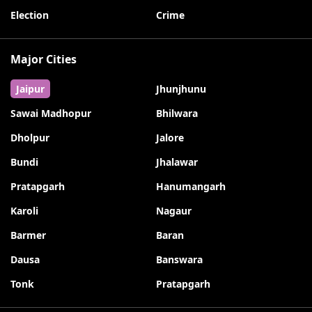
Election
Crime
Major Cities
Jaipur
Jhunjhunu
Sawai Madhopur
Bhilwara
Dholpur
Jalore
Bundi
Jhalawar
Pratapgarh
Hanumangarh
Karoli
Nagaur
Barmer
Baran
Dausa
Banswara
Tonk
Pratapgarh