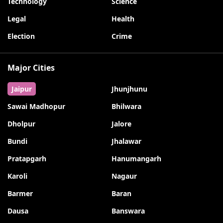
Technology
Science
Legal
Health
Election
Crime
Major Cities
Jaipur
Jhunjhunu
Sawai Madhopur
Bhilwara
Dholpur
Jalore
Bundi
Jhalawar
Pratapgarh
Hanumangarh
Karoli
Nagaur
Barmer
Baran
Dausa
Banswara