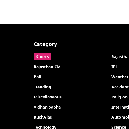
Category
Shorts
Rajastha
Rajasthan CM
IPL
Poll
Weather
Trending
Accident
Miscellaneous
Religion
Vidhan Sabha
Internat
KuchAlag
Automob
Technology
Science