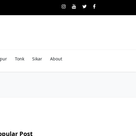
pur
Tonk
Sikar
About
opular Post