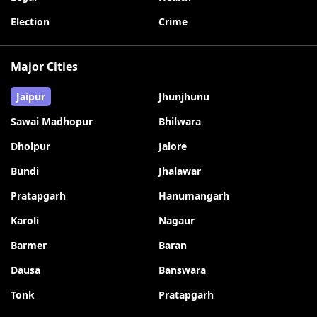
Election
Crime
Major Cities
Jaipur
Jhunjhunu
Sawai Madhopur
Bhilwara
Dholpur
Jalore
Bundi
Jhalawar
Pratapgarh
Hanumangarh
Karoli
Nagaur
Barmer
Baran
Dausa
Banswara
Tonk
Pratapgarh