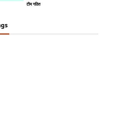
टीम गठित
ags