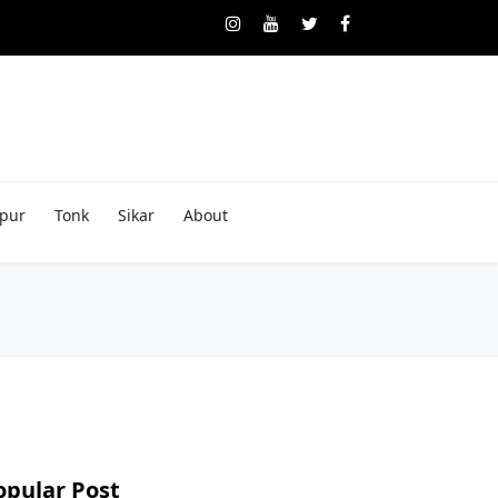
pur
Tonk
Sikar
About
opular Post