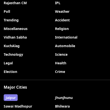
Rajasthan CM
IPL
Poll
Weather
Trending
Accident
Miscellaneous
Religion
Vidhan Sabha
International
KuchAlag
Automobile
Technology
Science
Legal
Health
Election
Crime
Major Cities
Jaipur
Jhunjhunu
Sawai Madhopur
Bhilwara