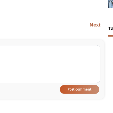
Next
T
Post comment