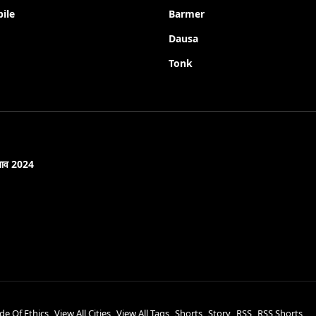
ile
Barmer
Dausa
Tonk
नाव 2024
de Of Ethics
View All Cities
View All Tags
Shorts
Story
RSS
RSS Shorts