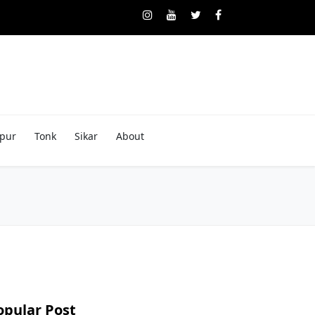
pur
Tonk
Sikar
About
opular Post