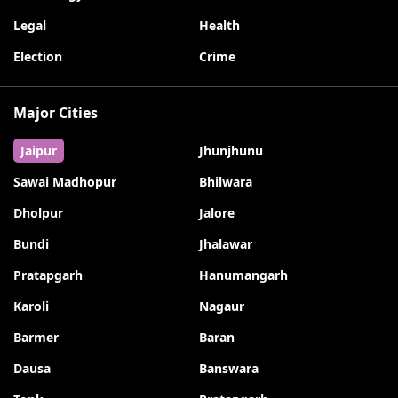
Legal
Health
Election
Crime
Major Cities
Jaipur
Jhunjhunu
Sawai Madhopur
Bhilwara
Dholpur
Jalore
Bundi
Jhalawar
Pratapgarh
Hanumangarh
Karoli
Nagaur
Barmer
Baran
Dausa
Banswara