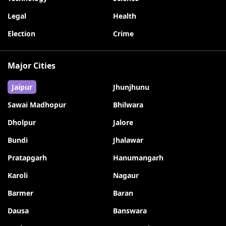
Legal
Health
Election
Crime
Major Cities
Jaipur
Jhunjhunu
Sawai Madhopur
Bhilwara
Dholpur
Jalore
Bundi
Jhalawar
Pratapgarh
Hanumangarh
Karoli
Nagaur
Barmer
Baran
Dausa
Banswara