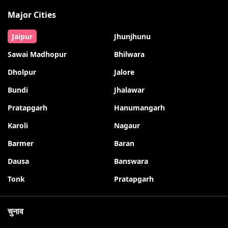
Major Cities
Jaipur
Jhunjhunu
Sawai Madhopur
Bhilwara
Dholpur
Jalore
Bundi
Jhalawar
Pratapgarh
Hanumangarh
Karoli
Nagaur
Barmer
Baran
Dausa
Banswara
Tonk
Pratapgarh
चुनाव