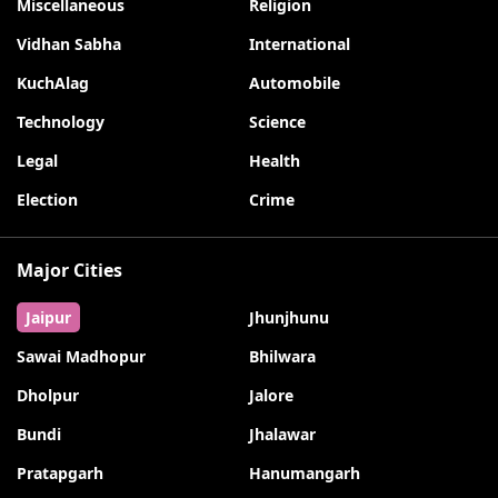
Miscellaneous
Religion
Vidhan Sabha
International
KuchAlag
Automobile
Technology
Science
Legal
Health
Election
Crime
Major Cities
Jaipur
Jhunjhunu
Sawai Madhopur
Bhilwara
Dholpur
Jalore
Bundi
Jhalawar
Pratapgarh
Hanumangarh