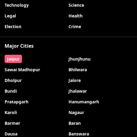
Technology
Science
Legal
Health
Election
Crime
Major Cities
Jaipur
Jhunjhunu
Sawai Madhopur
Bhilwara
Dholpur
Jalore
Bundi
Jhalawar
Pratapgarh
Hanumangarh
Karoli
Nagaur
Barmer
Baran
Dausa
Banswara