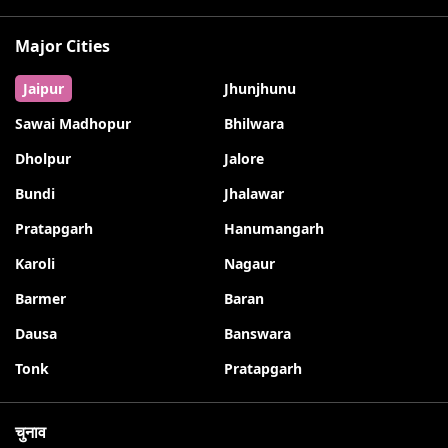
Major Cities
Jaipur
Jhunjhunu
Sawai Madhopur
Bhilwara
Dholpur
Jalore
Bundi
Jhalawar
Pratapgarh
Hanumangarh
Karoli
Nagaur
Barmer
Baran
Dausa
Banswara
Tonk
Pratapgarh
चुनाव