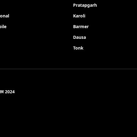
Pratapgarh
ional
Karoli
ile
Barmer
Dausa
Tonk
नाव 2024