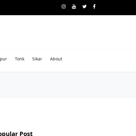
pur
Tonk
Sikar
About
opular Post