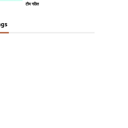
टीम गठित
ags