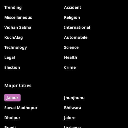
Trending
Accident
Miscellaneous
Religion
Vidhan Sabha
International
KuchAlag
Automobile
Technology
Science
Legal
Health
Election
Crime
Major Cities
Jaipur
Jhunjhunu
Sawai Madhopur
Bhilwara
Dholpur
Jalore
Bundi
Jhalawar