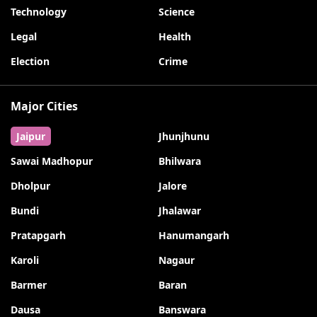
Technology
Science
Legal
Health
Election
Crime
Major Cities
Jaipur
Jhunjhunu
Sawai Madhopur
Bhilwara
Dholpur
Jalore
Bundi
Jhalawar
Pratapgarh
Hanumangarh
Karoli
Nagaur
Barmer
Baran
Dausa
Banswara