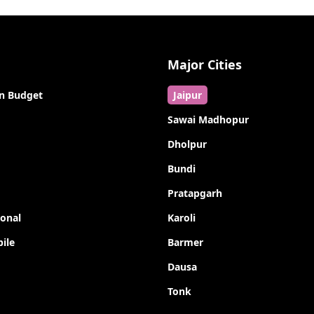
Major Cities
n Budget
Jaipur
Sawai Madhopur
Dholpur
Bundi
Pratapgarh
ional
Karoli
ile
Barmer
Dausa
Tonk