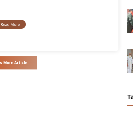
Read More
w More Article
T