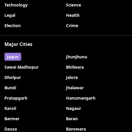
Technology
Science
Legal
Health
Election
Crime
Major Cities
Jaipur
Jhunjhunu
Sawai Madhopur
Bhilwara
Dholpur
Jalore
Bundi
Jhalawar
Pratapgarh
Hanumangarh
Karoli
Nagaur
Barmer
Baran
Dausa
Banswara