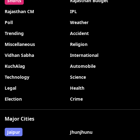
Shorts
Rajasthan Budget
Rajasthan CM
IPL
Poll
Weather
Trending
Accident
Miscellaneous
Religion
Vidhan Sabha
International
KuchAlag
Automobile
Technology
Science
Legal
Health
Election
Crime
Major Cities
Jaipur
Jhunjhunu