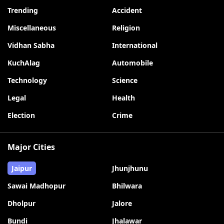
Trending
Accident
Miscellaneous
Religion
Vidhan Sabha
International
KuchAlag
Automobile
Technology
Science
Legal
Health
Election
Crime
Major Cities
Jaipur
Jhunjhunu
Sawai Madhopur
Bhilwara
Dholpur
Jalore
Bundi
Jhalawar