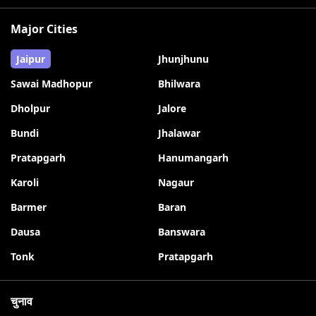
Major Cities
Jaipur
Jhunjhunu
Sawai Madhopur
Bhilwara
Dholpur
Jalore
Bundi
Jhalawar
Pratapgarh
Hanumangarh
Karoli
Nagaur
Barmer
Baran
Dausa
Banswara
Tonk
Pratapgarh
चुनाव