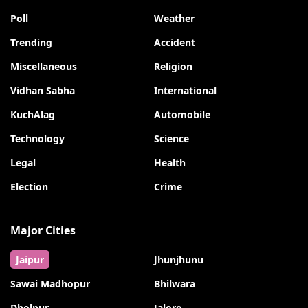
Poll
Weather
Trending
Accident
Miscellaneous
Religion
Vidhan Sabha
International
KuchAlag
Automobile
Technology
Science
Legal
Health
Election
Crime
Major Cities
Jaipur
Jhunjhunu
Sawai Madhopur
Bhilwara
Dholpur
Jalore