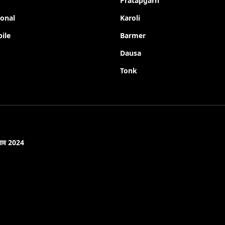
Pratapgarh
ional
Karoli
ile
Barmer
Dausa
Tonk
नाव 2024