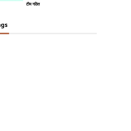
टीम गठित
ags