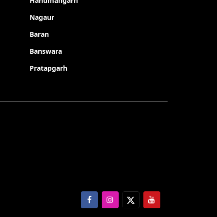
Hanumangarh
Nagaur
Baran
Banswara
Pratapgarh