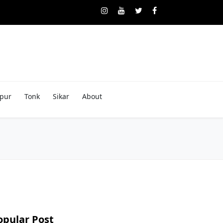
pur
Tonk
Sikar
About
opular Post