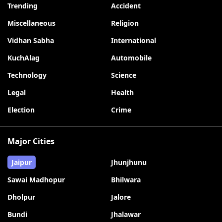
Trending
Accident
Miscellaneous
Religion
Vidhan Sabha
International
KuchAlag
Automobile
Technology
Science
Legal
Health
Election
Crime
Major Cities
Jaipur
Jhunjhunu
Sawai Madhopur
Bhilwara
Dholpur
Jalore
Bundi
Jhalawar