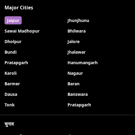
Major Cities
Jaipur
Jhunjhunu
Sawai Madhopur
Bhilwara
Dholpur
Jalore
Bundi
Jhalawar
Pratapgarh
Hanumangarh
Karoli
Nagaur
Barmer
Baran
Dausa
Banswara
Tonk
Pratapgarh
चुनाव