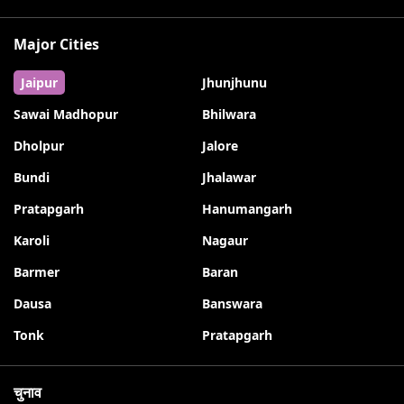
Major Cities
Jaipur
Jhunjhunu
Sawai Madhopur
Bhilwara
Dholpur
Jalore
Bundi
Jhalawar
Pratapgarh
Hanumangarh
Karoli
Nagaur
Barmer
Baran
Dausa
Banswara
Tonk
Pratapgarh
चुनाव