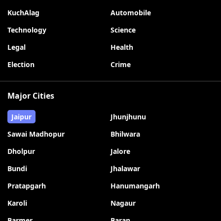
KuchAlag
Automobile
Technology
Science
Legal
Health
Election
Crime
Major Cities
Jaipur
Jhunjhunu
Sawai Madhopur
Bhilwara
Dholpur
Jalore
Bundi
Jhalawar
Pratapgarh
Hanumangarh
Karoli
Nagaur
Barmer
Baran