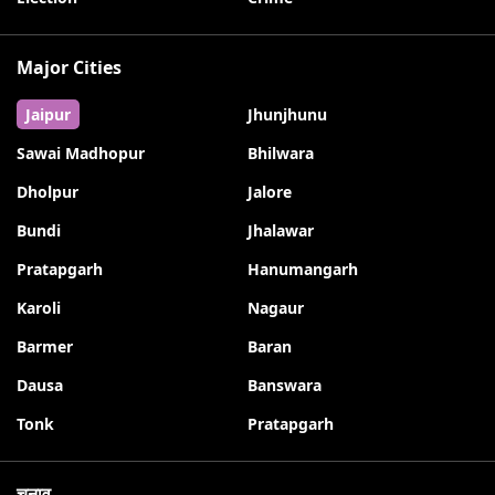
Major Cities
Jaipur
Jhunjhunu
Sawai Madhopur
Bhilwara
Dholpur
Jalore
Bundi
Jhalawar
Pratapgarh
Hanumangarh
Karoli
Nagaur
Barmer
Baran
Dausa
Banswara
Tonk
Pratapgarh
चुनाव