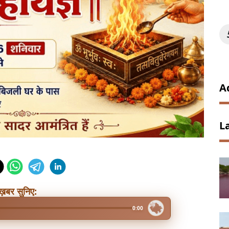
A
L
ख़बर सुनिए:
0:00