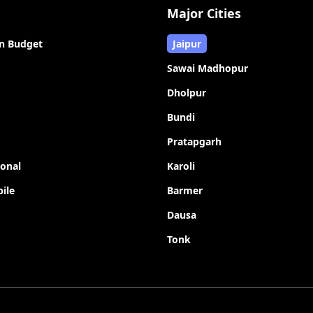
Major Cities
n Budget
Jaipur
Sawai Madhopur
Dholpur
Bundi
Pratapgarh
ional
Karoli
ile
Barmer
Dausa
Tonk