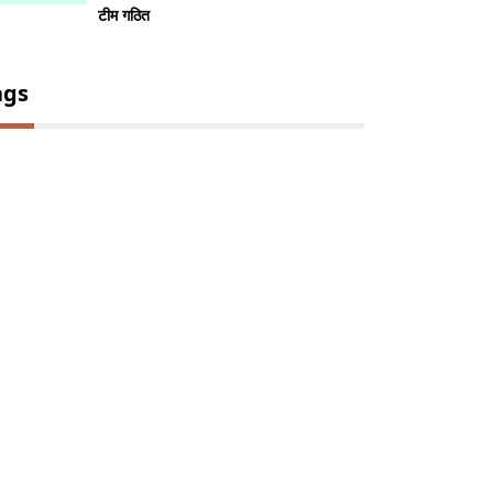
टीम गठित
ags