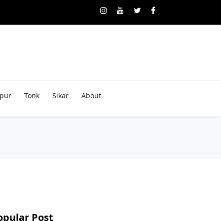
pur
Tonk
Sikar
About
opular Post