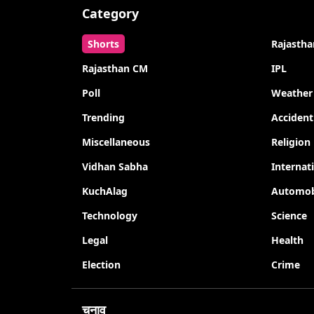
Category
Shorts
Rajastha
Rajasthan CM
IPL
Poll
Weather
Trending
Accident
Miscellaneous
Religion
Vidhan Sabha
Internat
KuchAlag
Automob
Technology
Science
Legal
Health
Election
Crime
चुनाव