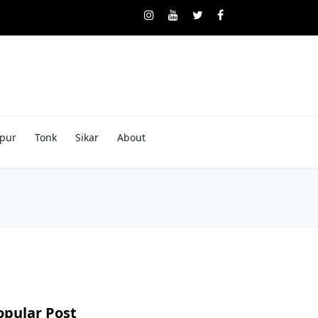
pur
Tonk
Sikar
About
opular Post