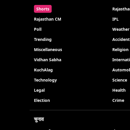
Shorts
Rajastha
Rajasthan CM
IPL
Poll
Weather
Trending
Accident
Miscellaneous
Religion
Vidhan Sabha
Internat
KuchAlag
Automob
Technology
Science
Legal
Health
Election
Crime
चुनाव